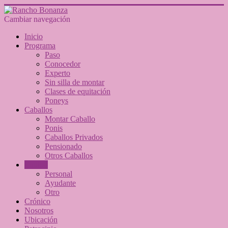
Cambiar navegación
Inicio
Programa
Paso
Conocedor
Experto
Sin silla de montar
Clases de equitación
Poneys
Caballos
Montar Caballo
Ponis
Caballos Privados
Pensionado
Otros Caballos
Equipo
Personal
Ayudante
Otro
Crónico
Nosotros
Ubicación