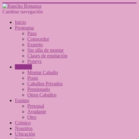
Cambiar navegación
Inicio
Programa
Paso
Conocedor
Experto
Sin silla de montar
Clases de equitación
Poneys
Caballos
Montar Caballo
Ponis
Caballos Privados
Pensionado
Otros Caballos
Equipo
Personal
Ayudante
Otro
Crónico
Nosotros
Ubicación