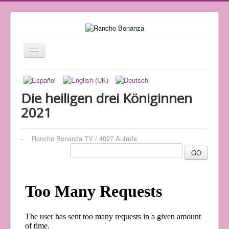
Navigation
an/aus
Home
Programm
Die heiligen drei Königinnen
2021
Pferde
Team
Rancho Bonanza TV
/
4027 Aufrufe
Chronik
GO
Über uns
Standort
Patenschaft
Kontakt