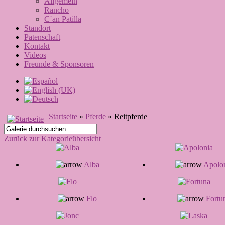
Allgemein
Rancho
C´an Patilla
Standort
Patenschaft
Kontakt
Videos
Freunde & Sponsoren
Startseite
»
Pferde
» Reitpferde
Zurück zur Kategorieübersicht
Alba
Apolo
Flo
Fortu