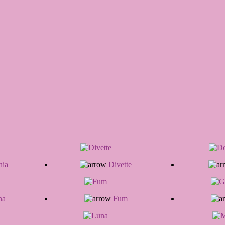
nia
Divette
na
Fum