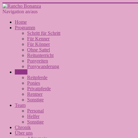
Navigation an/aus
Home
Programm
Schritt für Schritt
Für Kenner
Für Könner
Ohne Sattel
Reitunterricht
Ponyreiten
Ponywanderung
Pferde
Reitpferde
Ponies
Privatpferde
Rentner
Sonstige
Team
Personal
Helfer
Sonstige
Chronik
Über uns