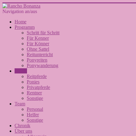
Navigation an/aus
Home
Programm
Schritt für Schritt
Für Kenner
Für Könner
Ohne Sattel
Reitunterricht
Ponyreiten
Ponywanderung
Pferde
Reitpferde
Ponies
Privatpferde
Rentner
Sonstige
Team
Personal
Helfer
Sonstige
Chronik
Über uns